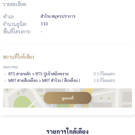
รายละเอียด:
ทำเล:
สำโรง สมุทรปราการ
จำนวนยูนิต:
310
พื้นที่โครงการ:
-
สถานที่ใกล้เคียง
คมนาคม :
BTS สายหลัก > BTS ปู่เจ้าสมิงพราย
0.3 กิโลเมตร
MRT สายสีเหลือง > MRT สำโรง ( สีเหลือง )
1.0 กิโลเมตร
ดูแผนที่
รายการใกล้เคียง