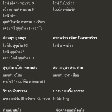
ไลฟ์ อโศก - พระราม 9
ไลฟ์ วัน ไวร์เลส
เบ็ล แกรนด์ พระราม 9
โนเบิล เพลินจิต
ไลฟ์ อโศก
ลุมพินี พาร์ค พระราม 9 - รัชดา
เดอะ ทรี สุขุมวิท 71 - เอกมัย
อ่อนนุช อุดมสุข
ลาดพร้าว เซ็นทรัลลาดพร้าว
ไอดีโอ สุขุมวิท 93
ไลฟ์ ลาดพร้าว
ไลฟ์ สุขุมวิท 48
เดอะ ไลน์ สุขุมวิท 101
สุขุมวิท อโศก ทองหล่อ
สยาม จุฬา สามย่าน
แอชตัน อโศก
แอชตัน จุฬา - สีลม
พาร์ค 24 ( ออริจิ้น พร้อมพงษ์ )
รัชดา ห้วยขวาง
บางนา แบริ่ง ลาซาล
แชปเตอร์วัน อีโค รัชดา - ห้วยขวาง
ไอดีโอ โอทู
ทำเลน่าสนใจ
ข้อตกลงและเงื่อนไข