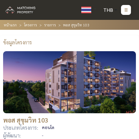
THB
หน้าแรก
โครงการ
รายการ
พอส สุขุมวิท 103
ข้อมูลโครงการ
พอส สุขุมวิท 103
ประเภทโครงการ:
คอนโด
ผู้พัฒนา:
-