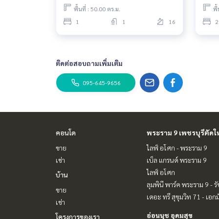
พื้นที่ : 50.00 ตร.ม.
พื
1
1
16
2
ติดต่อสอบถามเพิ่มเติม
095-645-9656
คอนโด
พระราม 9 เพชรบุรีตัดใ
ขาย
ไลฟ์ อโศก - พระราม 9
เช่า
เบ็ล แกรนด์ พระราม 9
ไลฟ์ อโศก
บ้าน
ลุมพินี พาร์ค พระราม 9 - ร
ขาย
เดอะ ทรี สุขุมวิท 71 - เอกม
เช่า
อ่อนนุช อุดมสุข
โครงการของเรา