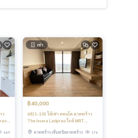
เช่า
฿40,000
้าว
6811-101 ให้เช่า คอนโด ลาดพร้าว
prao
The Issara Ladprao ใกล้ MRT
พหลโยธิน 2 ห้องนอน
ลาดพร้าว เซ็นทรัลลาดพร้าว
665
176