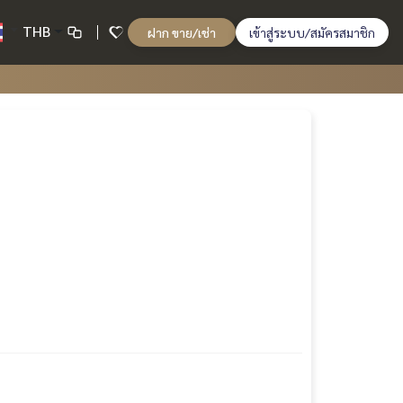
THB
ฝาก ขาย/เช่า
เข้าสู่ระบบ/สมัครสมาชิก