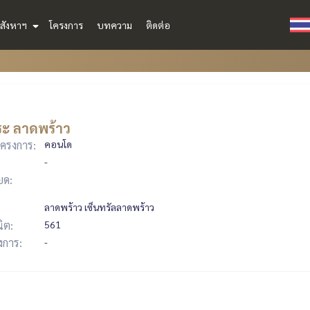
สังหาฯ
โครงการ
บทความ
ติดต่อ
สระ ลาดพร้าว
ครงการ:
คอนโด
-
ยด:
ลาดพร้าว เซ็นทรัลลาดพร้าว
ิต:
561
รงการ:
-