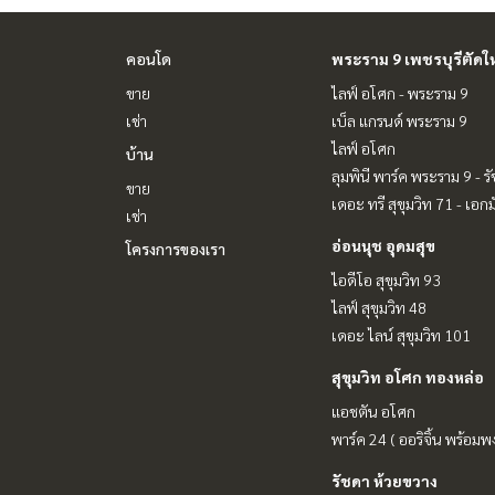
คอนโด
พระราม 9 เพชรบุรีตัดใ
ขาย
ไลฟ์ อโศก - พระราม 9
เช่า
เบ็ล แกรนด์ พระราม 9
ไลฟ์ อโศก
บ้าน
ลุมพินี พาร์ค พระราม 9 - ร
ขาย
เดอะ ทรี สุขุมวิท 71 - เอกม
เช่า
อ่อนนุช อุดมสุข
โครงการของเรา
ไอดีโอ สุขุมวิท 93
ไลฟ์ สุขุมวิท 48
เดอะ ไลน์ สุขุมวิท 101
สุขุมวิท อโศก ทองหล่อ
แอชตัน อโศก
พาร์ค 24 ( ออริจิ้น พร้อมพง
รัชดา ห้วยขวาง