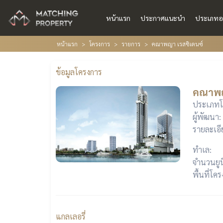
หน้าแรก
ประกาศแนะนำ
ประเภทอ
หน้าแรก
โครงการ
รายการ
คณาพญา เรสซิเดนซ์
ข้อมูลโครงการ
คณาพญ
ประเภทโ
ผู้พัฒนา:
รายละเอี
ทำเล:
จำนวนยูน
พื้นที่โค
แกลเลอรี่