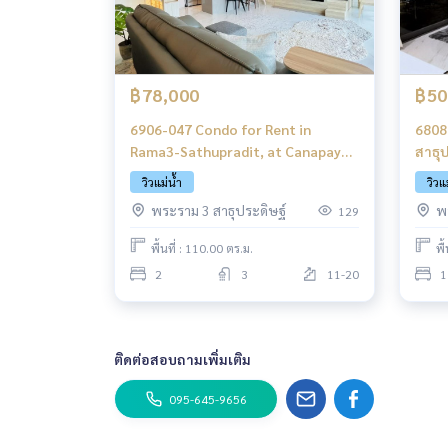
฿78,000
฿50
6906-047 Condo for Rent in
6808
Rama3-Sathupradit, at Canapaya
สาธุ
Residences, River view
1ห้อ
วิวแม่น้ำ
วิวแ
พระราม 3 สาธุประดิษฐ์
พ
129
พื้นที่ : 110.00 ตร.ม.
พื
2
3
11-20
1
ติดต่อสอบถามเพิ่มเติม
095-645-9656