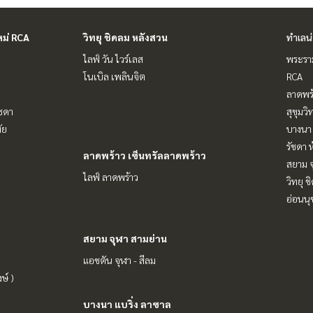
หม่ RCA
วิทยุ ชิดลม หลังสวน
ทำเลน
ไลฟ์ วัน ไวร์เลส
พระราม
โนเบิล เพลินจิต
RCA
ลาดพร้
ัชดา
สุขุมว
ัย
บางนา 
รัชดา 
ลาดพร้าว เซ็นทรัลลาดพร้าว
สยาม จ
ไลฟ์ ลาดพร้าว
วิทยุ 
อ่อนนุ
สยาม จุฬา สามย่าน
แอชตัน จุฬา - สีลม
ษ์ )
บางนา แบริ่ง ลาซาล