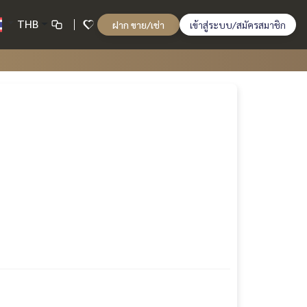
THB
ฝาก ขาย/เช่า
เข้าสู่ระบบ/สมัครสมาชิก