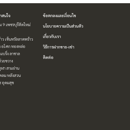
่าสนใจ
ข้อตกลงและเงื่อนไข
 9 เพชรบุรีตัดใหม่
นโยบายความเป็นส่วนตัว
เกี่ยวกับเรา
าว เซ็นทรัลลาดพร้าว
ิท อโศก ทองหล่อ
วิธีการฝากขาย-เช่า
แบริ่ง ลาซาล
ติดต่อ
ห้วยขวาง
ุฬา สามย่าน
ชิดลม หลังสวน
ช อุดมสุข