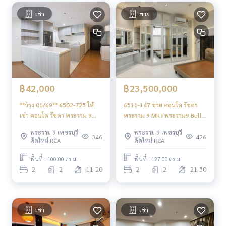
เช่า
ขาย
฿42,000
฿23,500,000
**ว่าง 01/69** 6502-725 ให้
6511-147 ขาย คอนโด รัชดา
เช่า คอนโด รัชดา พระราม 9
พระราม 9 MRTพระราม9 Belle
MRTพระราม9 Belle Grand
Grand Rama 9 2ห้องนอน ชั้น
พระราม 9 เพชรบุรี
พระราม 9 เพชรบุรี
Rama 9 2ห้องนอน วิวสระ
สูง
346
426
ตัดใหม่ RCA
ตัดใหม่ RCA
พื้นที่ : 100.00 ตร.ม.
พื้นที่ : 127.00 ตร.ม.
2
2
11-20
2
2
21-50
เช่า
เช่า