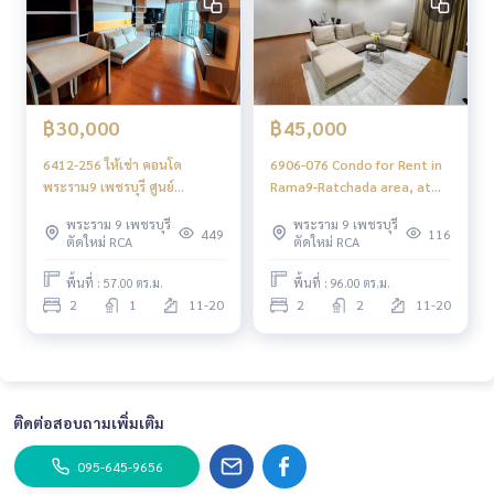
฿30,000
฿45,000
6412-256 ให้เช่า คอนโด
6906-076 Condo for Rent in
พระราม9 เพชรบุรี ศูนย์
Rama9-Ratchada area, at
วัฒนธรรม MRTพระราม9 Belle
Belle Grand Rama9, MRT
พระราม 9 เพชรบุรี
พระราม 9 เพชรบุรี
Grand Rama 9 2ห้องนอน
Rama9
449
116
ตัดใหม่ RCA
ตัดใหม่ RCA
พื้นที่ : 57.00 ตร.ม.
พื้นที่ : 96.00 ตร.ม.
2
1
11-20
2
2
11-20
ติดต่อสอบถามเพิ่มเติม
095-645-9656