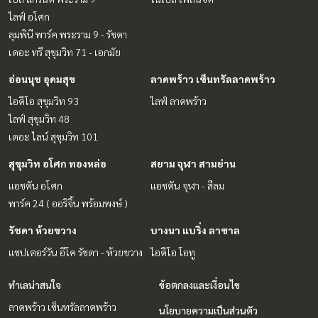
ไลฟ์ อโศก
ลุมพินี พาร์ค พระราม 9 - รัชดา
เดอะ ทรี สุขุมวิท 71 - เอกมัย
อ่อนนุช อุดมสุข
ลาดพร้าว เซ็นทรัลลาดพร้าว
ไอดีโอ สุขุมวิท 93
ไลฟ์ ลาดพร้าว
ไลฟ์ สุขุมวิท 48
เดอะ ไลน์ สุขุมวิท 101
สุขุมวิท อโศก ทองหล่อ
สยาม จุฬา สามย่าน
แอชตัน อโศก
แอชตัน จุฬา - สีลม
พาร์ค 24 ( ออริจิ้น พร้อมพงษ์ )
รัชดา ห้วยขวาง
บางนา แบริ่ง ลาซาล
แชปเตอร์วัน อีโค รัชดา - ห้วยขวาง
ไอดีโอ โอทู
ทำเลน่าสนใจ
ข้อตกลงและเงื่อนไข
ลาดพร้าว เซ็นทรัลลาดพร้าว
นโยบายความเป็นส่วนตัว