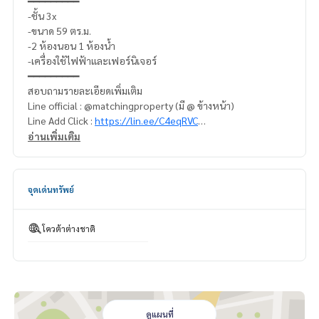
━━━━━━━━━
-ชั้น 3x
-ขนาด 59 ตร.ม.
-2 ห้องนอน 1 ห้องน้ำ
-เครื่องใช้ไฟฟ้าและเฟอร์นิเจอร์
━━━━━━━━━
สอบถามรายละเอียดเพิ่มเติม
Line official : @matchingproperty (มี @ ข้างหน้า)
Line Add Click :
https://lin.ee/C4eqRVC
(ไทย) K.เอ็กซ์
095-645-9656
อ่านเพิ่มเติม
(Eng) K.Belle 098-654-2399, Whatsapp
+66986542399
ดูทรัพย์อื่นๆเพิ่มเติม
https://www.matching-property.com/
.
จุดเด่นทรัพย์
รับฝากซื้อ ขาย เช่า ที่ดิน บ้าน ทาวเฮ้าส์ ทาวโฮม คอนโด อพาร์ทเม
นท์ โรงแรม รีสอร์ท กับทีมงานอสังหาฯมืออาชีพ ที่ทำงานกันเป็นร
ะบบเครือข่าย และใช้เทคโนโลยีล่าสุดในการทำการตลาดเพื่อหาลู
โควต้าต่างชาติ
กค้าได้อย่างรวดเร็ว
ดูแผนที่