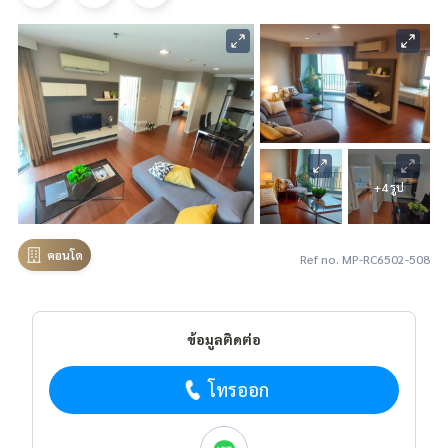
+4 รูป
คอนโด
Ref no. MP-RC6502-508
ข้อมูลติดต่อ
โทรออก