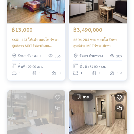
฿13,000
฿3,490,000
6601-123 ให้เช่า คอนโด รัชดา
6504-284 ขาย คอนโด รัชดา
สุทธิสาร MRTรัชดาภิเษก
สุทธิสาร MRTรัชดาภิเษก
Maestro 19 Ratchada 19 –
Maestro 19 Ratchada 19 –
รัชดา ห้วยขวาง
รัชดา ห้วยขวาง
386
389
Vipha Studio
Vipha 1นอน เลี้ยงสัตว์ได้
พื้นที่ : 29.00 ตร.ม.
พื้นที่ : 34.00 ตร.ม.
1
1
3
1
1
1-4
ขาย
ขาย