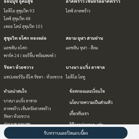
อ่อนนุช อุดมสุข
ลาดพร้าว เซ็นทรัลลาดพร้าว
ไอดีโอ สุขุมวิท 93
ไลฟ์ ลาดพร้าว
ไลฟ์ สุขุมวิท 48
เดอะ ไลน์ สุขุมวิท 101
สุขุมวิท อโศก ทองหล่อ
สยาม จุฬา สามย่าน
แอชตัน อโศก
แอชตัน จุฬา - สีลม
พาร์ค 24 ( ออริจิ้น พร้อมพงษ์ )
รัชดา ห้วยขวาง
บางนา แบริ่ง ลาซาล
แชปเตอร์วัน อีโค รัชดา - ห้วยขวาง
ไอดีโอ โอทู
ทำเลน่าสนใจ
ข้อตกลงและเงื่อนไข
บางนา แบริ่ง ลาซาล
นโยบายความเป็นส่วนตัว
ลาดพร้าว เซ็นทรัลลาดพร้าว
เกี่ยวกับเรา
รัชดา ห้วยขวาง
อ่อนนุช อุดมสุข
วิธีการฝากขาย-เช่า
พระราม 9 เพชรบุรีตัดใหม่ RCA
รับทราบและปิดแถบนี้ลง
ติดต่อ