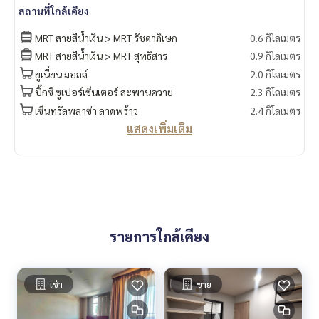
สถานที่ใกล้เคียง
MRT สายสีน้ำเงิน > MRT รัชดาภิเษก
0.6 กิโลเมตร
MRT สายสีน้ำเงิน > MRT สุทธิสาร
0.9 กิโลเมตร
ยูเนี่ยน มอลล์
2.0 กิโลเมตร
บิ๊กซี ซูเปอร์เซ็นเตอร์ สะพานควาย
2.3 กิโลเมตร
เซ็นทรัลพลาซ่า ลาดพร้าว
2.4 กิโลเมตร
แสดงเพิ่มเติม
รายการใกล้เคียง
เช่า
ขาย