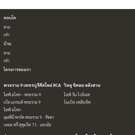
คอนโด
ขาย
เช่า
บ้าน
ขาย
เช่า
โครงการของเรา
พระราม 9 เพชรบุรีตัดใหม่ RCA
วิทยุ ชิดลม หลังสวน
ไลฟ์ อโศก - พระราม 9
ไลฟ์ วัน ไวร์เลส
เบ็ล แกรนด์ พระราม 9
โนเบิล เพลินจิต
ไลฟ์ อโศก
ลุมพินี พาร์ค พระราม 9 - รัชดา
เดอะ ทรี สุขุมวิท 71 - เอกมัย