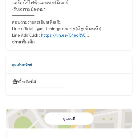
-เครื่องใช้ไฟฟ้าและเฟอร์นิเจอร์
-รับเฉพาะน้องหมา
━━━━━━━━━
สอบถามรายละเอียดเพิ่มเติม
Line official : @matchingproperty (มี @ ข้างหน้า)
Line Add Click :
https://lin.ee/C4eqRVC
(ไทย) K.เอ็กซ์
095-645-9656
อ่านเพิ่มเติม
(Eng) K.Belle 098-654-2399, Whatsapp
+66986542399
ดูทรัพย์อื่นๆเพิ่มเติม
https://www.matching-property.com/
.
จุดเด่นทรัพย์
รับฝากซื้อ ขาย เช่า ที่ดิน บ้าน ทาวเฮ้าส์ ทาวโฮม คอนโด อพาร์ทเม
นท์ โรงแรม รีสอร์ท กับทีมงานอสังหาฯมืออาชีพ ที่ทำงานกันเป็นร
ะบบเครือข่าย และใช้เทคโนโลยีล่าสุดในการทำการตลาดเพื่อหาลู
เลี้ยงสัตว์ได้
กค้าได้อย่างรวดเร็ว
ดูแผนที่