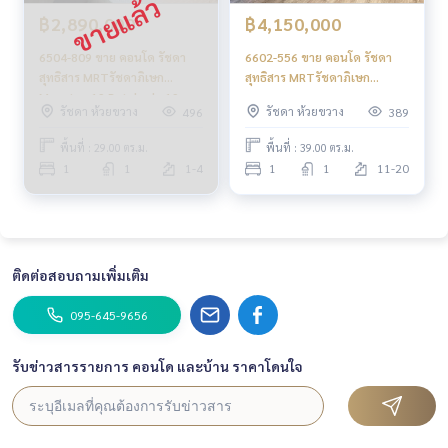
฿2,890,000
฿4,150,000
6504-809 ขาย คอนโด รัชดา
6602-556 ขาย คอนโด รัชดา
สุทธิสาร MRTรัชดาภิเษก
สุทธิสาร MRTรัชดาภิเษก
Maestro 19 Ratchada 19 –
Maestro 19 Ratchada 19 –
รัชดา ห้วยขวาง
รัชดา ห้วยขวาง
496
389
Vipha 1นอน
Vipha 1นอน เลี้ยงสัตว์ได้
พื้นที่ : 29.00 ตร.ม.
พื้นที่ : 39.00 ตร.ม.
1
1
1-4
1
1
11-20
ติดต่อสอบถามเพิ่มเติม
095-645-9656
รับข่าวสารรายการ คอนโด และบ้าน ราคาโดนใจ