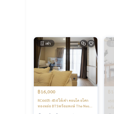
ดูทรัพย์อื่นๆเพิ่มเติม
https://www.matching-proper
.
รับฝากซื้อ ขาย เช่า ที่ดิน บ้าน ทาวเฮ้าส์ ทาวโฮม คอ
นกันเป็นระบบเครือข่าย และใช้เทคโนโลยีล่าสุดในการท
เช่า
฿16,000
฿1
RC6605-454 ให้เช่า คอนโด อโศก
650
ทองหล่อ BTSพร้อมพงษ์ The Nest
พร้
Sukhumvit 22 Studio
สิร