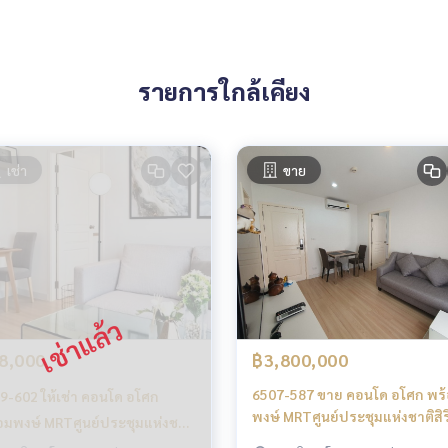
ty.com/
นโด อพาร์ทเมนท์ โรงแรม รีสอร์ท กับทีมงานอสังหาฯมืออาชีพ ที่ทำงา
ำการตลาดเพื่อหาลูกค้าได้อย่างรวดเร็ว
รายการใกล้เคียง
เช่า
ขาย
8,000
฿3,800,000
6507-587 ขาย คอนโด อโศก พร
9-602 ให้เช่า คอนโด อโศก
พงษ์ MRTศูนย์ประชุมแห่งชาติสิริ
อมพงษ์ MRTศูนย์ประชุมแห่งชาติ
The Nest Sukhumvit 22 1นอน
ิกิต์ The Nest Sukhumvit 22