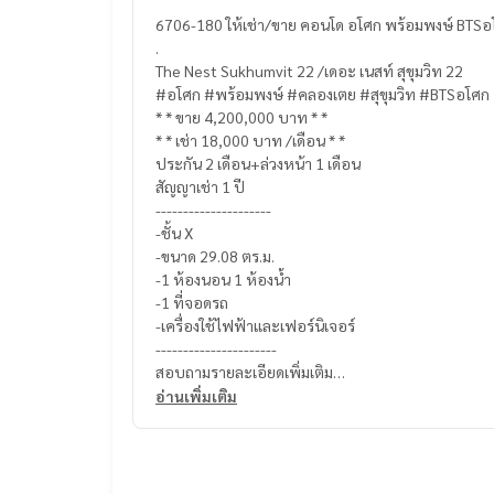
6706-180 ให้เช่า/ขาย คอนโด อโศก พร้อมพงษ์ BTS
.
The Nest Sukhumvit 22 /เดอะ เนสท์ สุขุมวิท 22
#อโศก #พร้อมพงษ์ #คลองเตย #สุขุมวิท #BTSอโศก
* * ขาย 4,200,000 บาท * *
* * เช่า 18,000 บาท /เดือน * *
ประกัน 2 เดือน+ล่วงหน้า 1 เดือน
สัญญาเช่า 1 ปี
---------------------
-ชั้น X
-ขนาด 29.08 ตร.ม.
-1 ห้องนอน 1 ห้องน้ำ
-1 ที่จอดรถ
-เครื่องใช้ไฟฟ้าและเฟอร์นิเจอร์
----------------------
สอบถามรายละเอียดเพิ่มเติม
Line official : @matchingproperty (มี @ ข้างหน้า)
อ่านเพิ่มเติม
Line Add Click :
https://lin.ee/C4eqRVC
(ไทย) K.เอ็กซ์ ปริณวัชญณ์
095-645-9656
(Eng) K.Belle
098-6542399
Whatsapp K.Belle
+66986542399