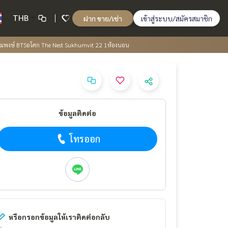
THB
ฝาก ขาย/เช่า
เข้าสู่ระบบ/สมัครสมาชิก
อมพงษ์ BTSอโศก The Nest Sukhumvit 22 1ห้องนอน
ข้อมูลติดต่อ
โทรออก
หรือกรอกข้อมูลให้เราติดต่อกลับ