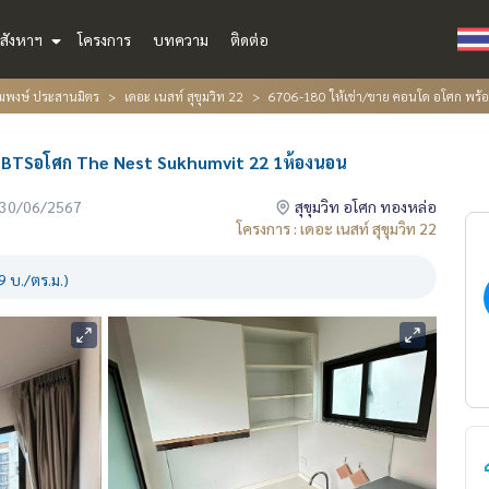
สังหาฯ
โครงการ
บทความ
ติดต่อ
้อมพงษ์ ประสานมิตร
เดอะ เนสท์ สุขุมวิท 22
6706-180 ให้เช่า/ขาย คอนโด อโศก พร้
์ BTSอโศก The Nest Sukhumvit 22 1ห้องนอน
่อ 30/06/2567
สุขุมวิท อโศก ทองหล่อ
โครงการ : เดอะ เนสท์ สุขุมวิท 22
 บ./ตร.ม.)