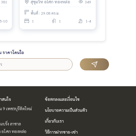
สุขุมวิท อโศก ทองหล่อ
381
349
พื้นที่ : 29.08 ตร.ม.
5-10
1
1
1-4
น ราคาโดนใจ
่าสนใจ
ข้อตกลงและเงื่อนไข
 9 เพชรบุรีตัดใหม่
นโยบายความเป็นส่วนตัว
เกี่ยวกับเรา
แบริ่ง ลาซาล
ิท อโศก ทองหล่อ
วิธีการฝากขาย-เช่า