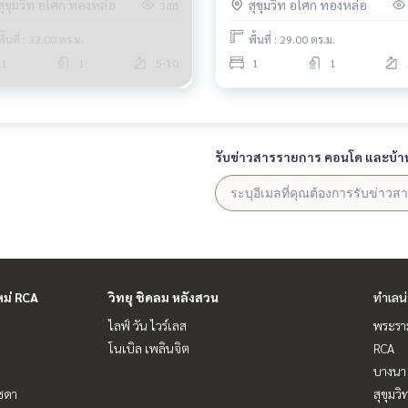
สุขุมวิท อโศก ทองหล่อ
สุขุมวิท อโศก ทองหล่อ
348
อน
พื้นที่ : 32.00 ตร.ม.
พื้นที่ : 29.00 ตร.ม.
1
1
5-10
1
1
รับข่าวสารรายการ คอนโด และบ้า
หม่ RCA
วิทยุ ชิดลม หลังสวน
ทำเลน
ไลฟ์ วัน ไวร์เลส
พระราม
โนเบิล เพลินจิต
RCA
บางนา 
ัชดา
สุขุมว