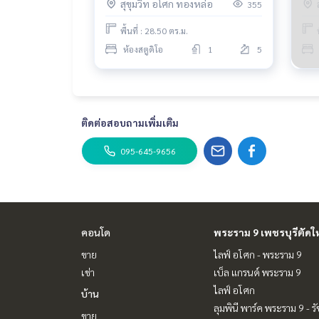
สุขุมวิท อโศก ทองหล่อ
355
1น
พื้นที่ : 28.50 ตร.ม.
ห้องสตูดิโอ
1
5
ติดต่อสอบถามเพิ่มเติม
095-645-9656
คอนโด
พระราม 9 เพชรบุรีตัดใ
ขาย
ไลฟ์ อโศก - พระราม 9
เช่า
เบ็ล แกรนด์ พระราม 9
ไลฟ์ อโศก
บ้าน
ลุมพินี พาร์ค พระราม 9 - ร
ขาย