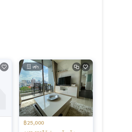
เช่า
฿25,000