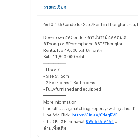
รายละเอียด
6610-146 Condo for Sale/Rent in Thonglor area
.
Downtown 49 Condo / ดาวน์ทาวน์ 49 คอนโด
#Thonglor #Phromphong #BTSThonglor
Rental fee 49,000 baht/month
Sale 11,800,000 baht
━━━━━━━━━
- Floor X
- Size 69 Sqm
- 2 Bedrooms 2 Bathrooms
- Fully furnished and equipped
━━━━━━━━━
More information
Line official : @matchingproperty (with @ ahead)
Line Add Click :
https://lin.ee/C4eqRVC
(Thai) K.EX Parinnawat
095-645-9656
(Eng) K.Belle
098-654-2399
or Whatsapp :
+6698
อ่านเพิ่มเติม
.