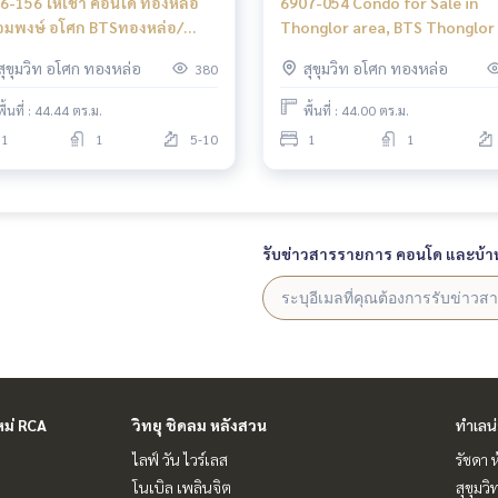
6-156 ให้เช่า คอนโด ทองหล่อ
6907-054 Condo for Sale in
งษ์ อโศก BTSทองหล่อ/
Thonglor area, BTS Thonglor
อมพงษ์ DownTown Forty Nine
Downtown 49
สุขุมวิท อโศก ทองหล่อ
สุขุมวิท อโศก ทองหล่อ
380
องนอน
พื้นที่ : 44.44 ตร.ม.
พื้นที่ : 44.00 ตร.ม.
1
1
5-10
1
1
รับข่าวสารรายการ คอนโด และบ้า
หม่ RCA
วิทยุ ชิดลม หลังสวน
ทำเลน
ไลฟ์ วัน ไวร์เลส
รัชดา 
โนเบิล เพลินจิต
สุขุมว