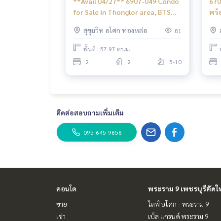
**Avail 04/27** 6907-049 Condo
670
for Sale in Thonglor area, BTS
พร้อมพ
Thonglor at Downtown 49
พร้
สุขุมวิท อโศก ทองหล่อ
81
1ห้
พื้นที่ : 57.97 ตร.ม.
2
2
5-10
ติดต่อสอบถามเพิ่มเติม
095-645-9656
คอนโด
พระราม 9 เพชรบุรีตัดใ
ขาย
ไลฟ์ อโศก - พระราม 9
เช่า
เบ็ล แกรนด์ พระราม 9