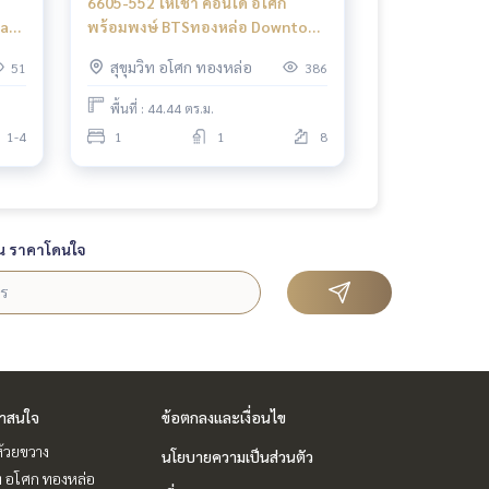
6605-552 ให้เช่า คอนโด อโศก
 at
พร้อมพงษ์ BTSทองหล่อ Downtown
49 1ห้องนอน
สุขุมวิท อโศก ทองหล่อ
51
386
พื้นที่ : 44.44 ตร.ม.
1-4
1
1
8
น ราคาโดนใจ
่าสนใจ
ข้อตกลงและเงื่อนไข
ห้วยขวาง
นโยบายความเป็นส่วนตัว
ิท อโศก ทองหล่อ