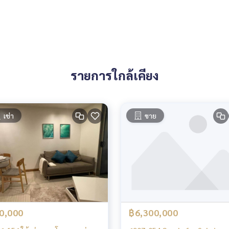
in Bangkok to focus on sell, rent, invest all kind of properti
 warehouse, factory, commercial buildings and etc. We utiliz
t you need quickly
รายการใกล้เคียง
เช่า
ขาย
0,000
฿6,300,000