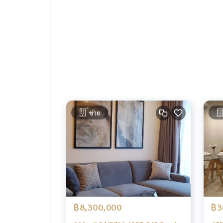
We are trustworthy professional real estate agent 
es such as house, condo, apartment, land, hotel,
e latest technologies and networks to serve wha
ขาย
฿8,300,000
฿3