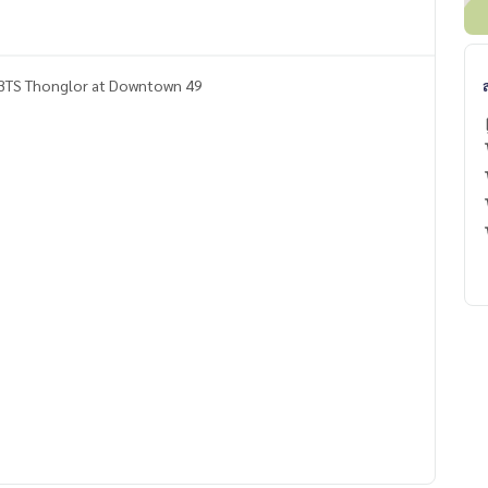
, BTS Thonglor at Downtown 49
-654-2399