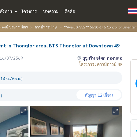
สังหาฯ
โครงการ
บทความ
ติดต่อ
้อมพงษ์ ประสานมิตร
ดาวน์ทาวน์ 49
**Avail 07/27** 6610-146 Condo for Sale/Ren
ent in Thonglor area, BTS Thonglor at Downtown 49
่อ 16/07/2569
สุขุมวิท อโศก ทองหล่อ
โครงการ : ดาวน์ทาวน์ 49
14 บ./ตร.ม.)
สัญญา
12 เดือน
.)