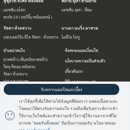
สุขุมวิท อโศก ทองหล่อ
สยาม จุฬา สามย่าน
แอชตัน อโศก
แอชตัน จุฬา - สีลม
พาร์ค 24 ( ออริจิ้น พร้อมพงษ์ )
รัชดา ห้วยขวาง
บางนา แบริ่ง ลาซาล
แชปเตอร์วัน อีโค รัชดา - ห้วยขวาง
ไอดีโอ โอทู
ทำเลน่าสนใจ
ข้อตกลงและเงื่อนไข
ลาดพร้าว เซ็นทรัลลาดพร้าว
นโยบายความเป็นส่วนตัว
วิทยุ ชิดลม หลังสวน
เกี่ยวกับเรา
รัชดา ห้วยขวาง
อ่อนนุช อุดมสุข
วิธีการฝากขาย-เช่า
สยาม จุฬา สามย่าน
รับทราบและปิดแถบนี้ลง
ติดต่อ
สุขุมวิท อโศก ทองหล่อ
เราใช้คุกกี้เพื่อให้ท่านได้ข้อมูลที่ต้องการ แสดงเนื้อหาและ
พระราม 9 เพชรบุรีตัดใหม่ RCA
โฆษณาให้ตรงกับความสนใจ รวมถึงเพื่อวิเคราะห์การเข้า
มี
2
คนกำลังดูประกาศนี้
บางนา แบริ่ง ลาซาล
ใช้งานเว็บไซต์และทำความเข้าใจว่าผู้ใช้งานมาจากที่ใด
หากกด “ยอมรับทั้งหมด” ถือเป็นการยอมรับ นโยบายของ
ติดต่อสอบถาม