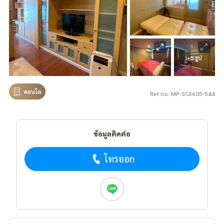
+5 รูป
คอนโด
Ref no. MP-SC6605-544
ข้อมูลติดต่อ
โทรออก