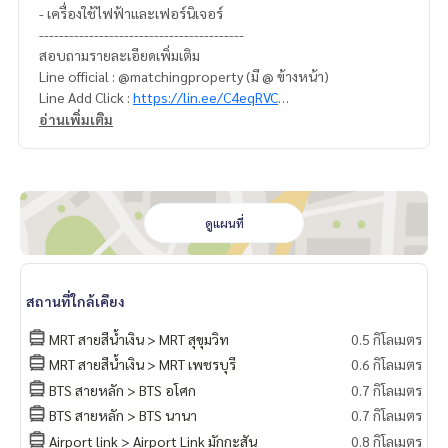
- เครื่องใช้ไฟฟ้าและเฟอร์นิเจอร์
-----------------------------------------
สอบถามรายละเอียดเพิ่มเติม
Line official : @matchingproperty (มี @ ข้างหน้า)
Line Add Click :
https://lin.ee/C4eqRVC
(ไทย) K.เอ็กซ์ ปริณวัชญณ์
095-645-9656
อ่านเพิ่มเติม
(Eng) K.Belle
098-6542399
.
รับฝากซื้อ ขาย เช่า ที่ดิน บ้าน ทาวเฮ้าส์ ทาวโฮม คอนโด อพาร์ทเม
นท์ โรงแรม รีสอร์ท กับทีมงานอสังหาฯมืออาชีพ ที่ทำงานกันเป็นร
ะบบเครือข่าย และใช้เทคโนโลยีล่าสุดในการทำการตลาดเพื่อหาลู
ดูแผนที่
กค้าได้อย่างรวดเร็ว
------------------------
คอนโด ขาย Grand Park View Asok / แกรนด์ พาร์ควิว อโศก
สถานที่ใกล้เคียง
คอนโด ขาย อโศก พร้อมพงษ์ ทองหล่อ
คอนโด ขาย BTSอโศก
MRT สายสีน้ำเงิน > MRT สุขุมวิท
0.5 กิโลเมตร
Grand Park View Asok sale
MRT สายสีน้ำเงิน > MRT เพชรบุรี
0.6 กิโลเมตร
Grand Park View Asok sale Asok Phromphong Thonglor
BTS สายหลัก > BTS อโศก
0.7 กิโลเมตร
BTS สายหลัก > BTS นานา
0.7 กิโลเมตร
Airport link > Airport Link มักกะสัน
0.8 กิโลเมตร