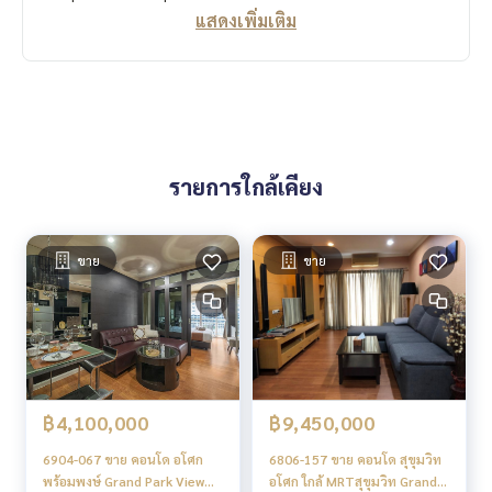
แสดงเพิ่มเติม
รายการใกล้เคียง
ขาย
ขาย
฿4,100,000
฿9,450,000
6904-067 ขาย คอนโด อโศก
6806-157 ขาย คอนโด สุขุมวิท
พร้อมพงษ์ Grand Park View
อโศก ใกล้ MRTสุขุมวิท Grand