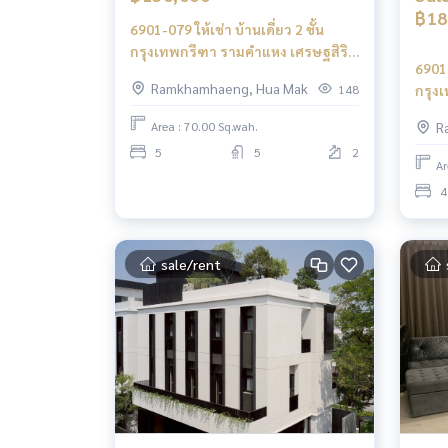
฿18
6901-079 ให้เช่า บ้านเดี่ยว 2 ชั้น
กรุงเทพกรีฑา รามคำแหง เศรษฐสิริ
6901-
กรุงเทพกรีฑา2
Ramkhamhaeng, Hua Mak
148
กรุง
เศรษ
Area : 70.00 Sq.wah.
R
5
5
2
Ar
4
sale/rent