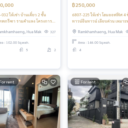
0,000
฿250,000
บ้านเดี่ยว 2 ชั้น
6807-225 ให้เช่า โฮมออฟฟิศ 4 ช
เทพกรีฑา รามคำแหง โครงการ
ทาวน์อินทาวน์ เลียบด่วน เหมาะ
ฐสิริ กรุงเทพกรีฑา2
ออฟฟิศและสตูดิโอ
amkhamhaeng, Hua Mak
Ramkhamhaeng, Hua Mak
327
ea : 102.00 Sq.wah.
Area : 146.00 Sq.wah.
5
2
4
For rent
For rent