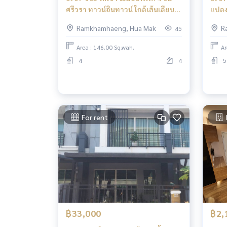
ศรีวรา ทาวน์อินทาวน์ ใกล้เส้นเลียบ
แปลงม
ทางด่วนเอกมัย-รามอินทรา
เส้น
Ramkhamhaeng, Hua Mak
R
45
Area : 146.00 Sq.wah.
Ar
4
4
5
For rent
฿33,000
฿2,