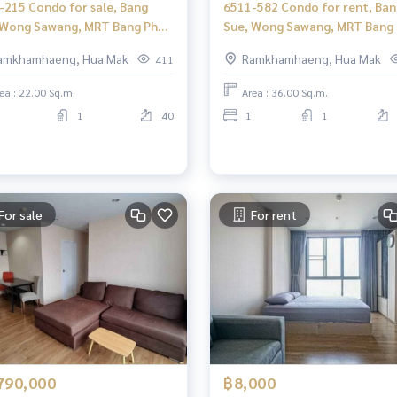
-215 Condo for sale, Bang
6511-582 Condo for rent, Ban
 Wong Sawang, MRT Bang Pho,
Sue, Wong Sawang, MRT Bang 
Tree Interchange Studio.
The Tree Interchange, 1 bed
amkhamhaeng, Hua Mak
Ramkhamhaeng, Hua Mak
411
high floor.
ea : 22.00 Sq.m.
Area : 36.00 Sq.m.
1
40
1
1
For sale
For rent
790,000
฿8,000