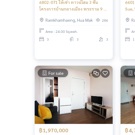
6802-071 ให้เช่า ทาวน์โฮม 3 ชั้น
6601
โครงการบ้านกลางเมือง พระราม 9 -
Sue,
รามคำแหง
The 
Ramkhamhaeng, Hua Mak
R
286
Area : 24.00 Sq.wah.
Ar
3
3
3
1
For sale
฿1,970,000
฿4,