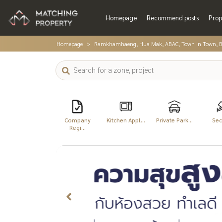
Homepage
Recommend posts
Prop
Homepage
Ramkhamhaeng, Hua Mak, ABAC, Town In Town, B
Company
Kitchen Appl...
Private Park...
Sec
Regi...