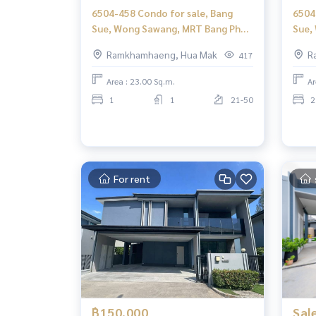
6504-458 Condo for sale, Bang
6504
Sue, Wong Sawang, MRT Bang Pho,
Sue,
The Tree Interchange Studio, high
The 
Ramkhamhaeng, Hua Mak
R
417
floor, corner room
Area : 23.00 Sq.m.
Ar
1
1
21-50
2
For rent
฿150,000
Sal