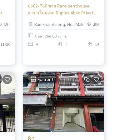
6602-760 ขาย Rare penthouse
น
ธาราเรือนเอก Duplex 4bed Private
dio
rooftop bar terrace
Ramkhamhaeng, Hua Mak
351
456
Area : 266.00 Sq.m.
11-20
4
4
19
For rent
฿1