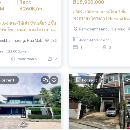
e
|
Rent
฿18,900,000
7M
฿260K/m.
6809-100 ขาย ทาวน์โฮม 3 ชั้น
พระราม9 โครงการ Nirvana Be
056 ขาย/ให้เช่า บ้านเดี่ยว 2 ชั้น
พระราม 9 - รามคำแหง
Ramkhamhaeng, Hua Mak
เทพกรีฑา รามคำแหง โครงการ
ฐสิริ กรุงเทพกรีฑา2
amkhamhaeng, Hua Mak
Area : 44.60 Sq.wah.
163
3
3
ea : 123.00 Sq.wah.
more than 5
2
For rent
For rent