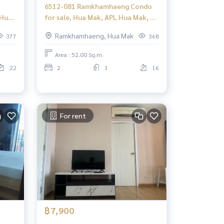
6512-081 Ramkhamhaeng Condo
 Hua
for sale, Hua Mak, APL Hua Mak, U
Delight @HuaMak Station, 2
Ramkhamhaeng, Hua Mak
377
368
bedrooms.
Area : 52.00 Sq.m.
22
2
1
16
For rent
฿7,900