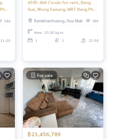
g
6505-466 Condo for rent, Bang
Pho,
Sue, Wong Sawang, MRT Bang Pho,
room,
The Tree Interchange, Studio
Ramkhamhaeng, Hua Mak
344
389
room
Area : 23.00 Sq.m.
11-20
1
1
21-50
For sale
฿23,456,789