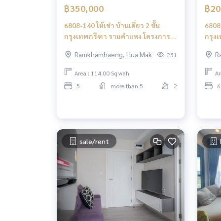
฿350,000
฿20
6808-140 ให้เช่า บ้านเดี่ยว 2 ชั้น
6808-032 ให้เช่า 
กรุงเทพกรีฑา รามคำแหง โครงการ
กรุง
เศรษฐสิริ กรุงเทพกรีฑา2
เศรษ
Ramkhamhaeng, Hua Mak
R
251
Area : 114.00 Sq.wah.
Ar
5
more than 5
2
6
sale/rent