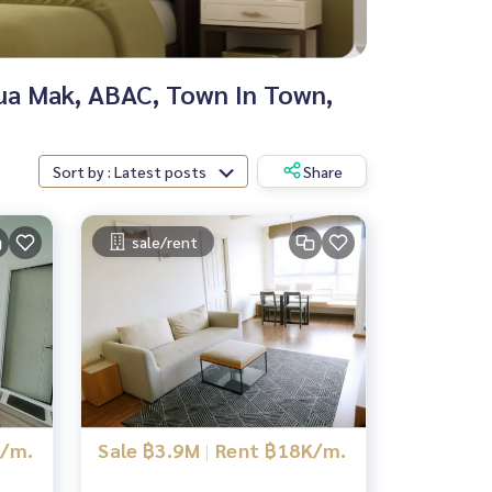
Hua Mak, ABAC, Town In Town,
Sort by : Latest posts
Share
sale/rent
K/m.
Sale ฿3.9M
|
Rent ฿18K/m.