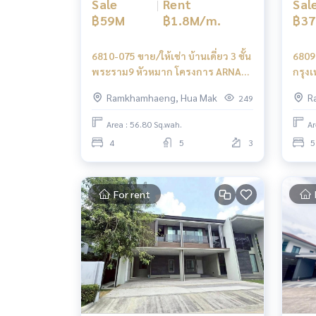
Sale
|
Rent
Sal
฿59M
฿1.8M/m.
฿3
6810-075 ขาย/ให้เช่า บ้านเดี่ยว 3 ชั้น
6809-
พระราม9 หัวหมาก โครงการ ARNA
กรุง
RAMA9
เศรษ
Ramkhamhaeng, Hua Mak
R
249
Area : 56.80 Sq.wah.
Ar
4
5
3
5
For rent