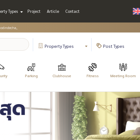
erty Types
Project
Article
Contact
odindecha,
Property
Types
Post
Types
urity
Parking
Clubhouse
Fitness
Meeting Room