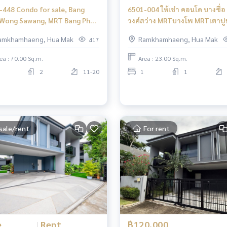
-448 Condo for sale, Bang
6501-004 ให้เช่า คอนโด บางซื่อ
 Wong Sawang, MRT Bang Pho,
วงศ์สว่าง MRTบางโพ MRTเตาปู
Tree Interchange, 2 bedrooms
The Tree Interchange ห้องStu
amkhamhaeng, Hua Mak
Ramkhamhaeng, Hua Mak
417
ea : 70.00 Sq.m.
Area : 23.00 Sq.m.
2
11-20
1
1
sale/rent
For rent
e
|
Rent
฿120,000